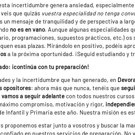
ta incertidumbre genera ansiedad, especialmente e
a veis que quizás
vuestra especialidad no tenga conv
 un mensaje de tranquilidad y de perspectiva a largo
ando
no es en vano
. Aunque algunas especialidades q
rio, programaciones, supuestos prácticos, etc.) os 
quen esas plazas. Mirándolo en positivo, podéis apr
dos
a la próxima oportunidad. ¡Seguid estudiando y tr
ado: ¡continúa con tu preparación!
des y la incertidumbre que han generado, en
Devor
s opositores
: ahora más que nunca, tenéis que
segui
 vamos a seguir adelante
con todos nuestros cursos
 máximo compromiso, motivación y rigor,
independi
de Infantil y Primaria este año. Nuestra misión es es
 proponemos estar junto a vosotros y buscar la man
confiado en nuestros servicios de preparación. No