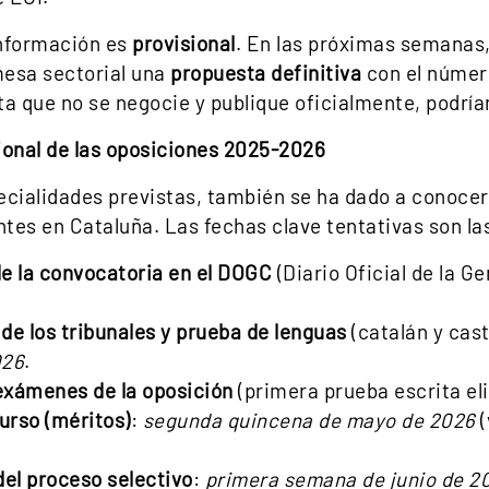
nformación es
provisional
. En las próximas semanas,
 mesa sectorial una
propuesta definitiva
con el númer
ta que no se negocie y publique oficialmente, podría
ional de las oposiciones 2025-2026
ecialidades previstas, también se ha dado a conoce
tes en Cataluña. Las fechas clave tentativas son la
de la convocatoria en el DOGC
(Diario Oficial de la G
de los tribunales y prueba de lenguas
(catalán y cast
026
.
 exámenes de la oposición
(primera prueba escrita el
urso (méritos)
:
segunda quincena de mayo de 2026
(
del proceso selectivo
:
primera semana de junio de 2