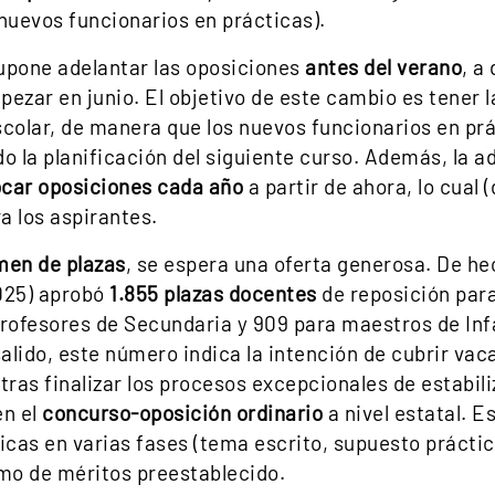
 nuevos funcionarios en prácticas).
upone adelantar las oposiciones
antes del verano
, a
pezar en junio. El objetivo de este cambio es tener 
colar, de manera que los nuevos funcionarios en prá
do la planificación del siguiente curso. Además, la 
car oposiciones cada año
a partir de ahora, lo cual
a los aspirantes.
men de plazas
, se espera una oferta generosa. De h
2025) aprobó
1.855 plazas docentes
de reposición para
profesores de Secundaria y 909 para maestros de Infa
salido, este número indica la intención de cubrir vacan
ras finalizar los procesos excepcionales de estabili
en el
concurso-oposición ordinario
a nivel estatal. E
sicas en varias fases (tema escrito, supuesto prácti
emo de méritos preestablecido.