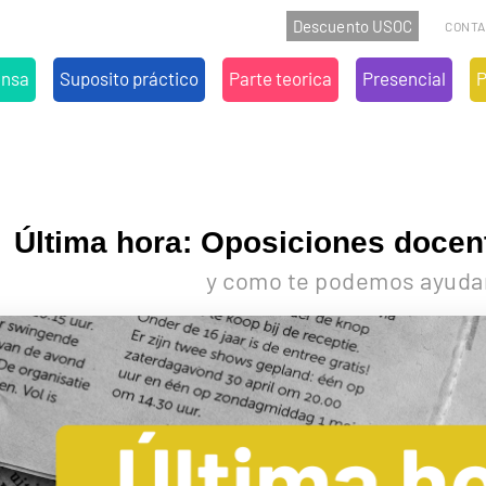
Descuento USOC
CONTA
ensa
Suposito práctico
Parte teorica
Presencial
P
ATALUÑA
CATALUÑA
CATALUÑA
ANA
OMUNIDAD VALENCIANA
COMUNIDAD VALENCIANA
COMUNIDAD VALENCIANA
Última hora: Oposiciones docen
y como te podemos ayuda