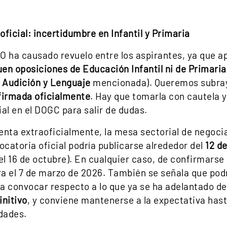
ficial: incertidumbre en Infantil y Primaria
O ha causado revuelo entre los aspirantes, ya que ap
en oposiciones de Educación Infantil ni de Primaria
e
Audición y Lenguaje
mencionada). Queremos subray
firmada oficialmente
. Hay que tomarla con cautela y
al en el DOGC para salir de dudas.
enta extraoficialmente, la mesa sectorial de negoci
vocatoria oficial podría publicarse alrededor del
12 d
el 16 de octubre). En cualquier caso, de confirmarse 
ara el 7 de marzo de 2026. También se señala que pod
a convocar respecto a lo que ya se ha adelantado de
initivo
, y conviene mantenerse a la expectativa hasta
idades.