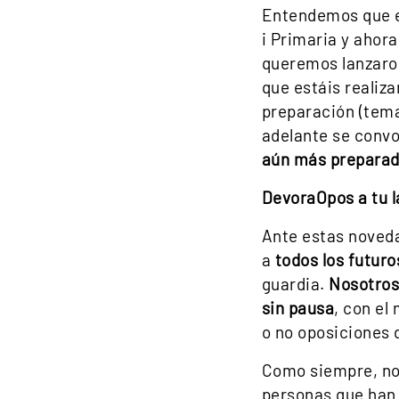
Entendemos que es
i Primaria y ahor
queremos lanzaros
que estáis realiz
preparación (tema
adelante se convo
aún más prepara
DevoraOpos a tu l
Ante estas noveda
a
todos los futuro
guardia.
Nosotros
sin pausa
, con el
o no oposiciones 
Como siempre, nos
personas que han 