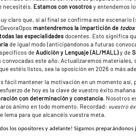
e necesitéis.
Estamos con vosotros
y entendemos lo
 claro que, si al final se confirma este escenario (
n DevoraOpos
mantendremos la impartición de
todos
todas las especialidades
docentes. Esto significa q
aria
de igual modo (anticipándonos a futuras convoca
específicos de
Audición y Lenguaje (AL/MALL)
y de
S
es convocadas este año. Actualizaremos materiales,
ue estéis listos, sea la oposición en 2026 o más ade
s fácil mantener la motivación en un momento así, 
 esfuerzo de hoy es la clave de vuestro éxito maña
aración con determinación y constancia
. Nosotros e
 daros ánimo en todo momento. Recordad:
vuestro éx
e lema para que alcancéis vuestra meta.
os los opositores y adelante! Sigamos preparándonos 