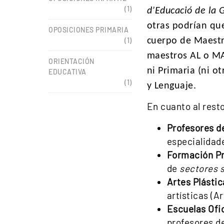
(1)
d’Educació de la 
otras podrían que
OPOSICIONES PRIMARIA
(1)
cuerpo de Maestr
maestros AL o MAL
ORIENTACIÓN
ni Primaria (ni o
EDUCATIVA
(1)
y Lenguaje.
En cuanto al resto
Profesores d
especialidade
Formación Pr
de
sectores 
Artes Plástic
artísticas (A
Escuelas Ofic
profesores d