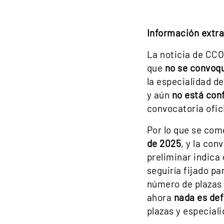
Información extrao
La noticia de CCO
que
no se convoqu
la especialidad d
y aún
no está con
convocatoria ofici
Por lo que se com
de 2025
, y la con
preliminar indica 
seguiría fijado p
número de plazas 
ahora
nada es def
plazas y especial