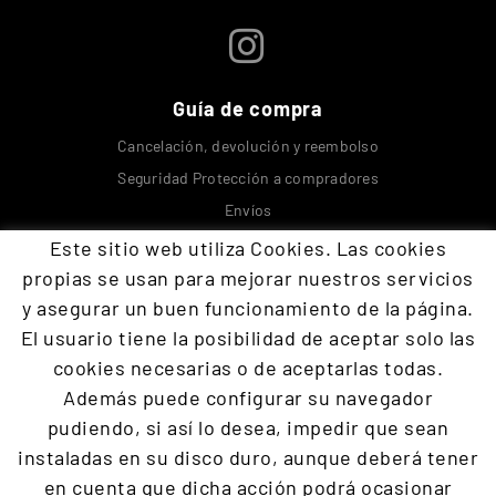
Guía de compra
Cancelación, devolución y reembolso
Seguridad Protección a compradores
Envíos
Este sitio web utiliza Cookies. Las cookies
Contacta con nosotros
propias se usan para mejorar nuestros servicios
y asegurar un buen funcionamiento de la página.
El usuario tiene la posibilidad de aceptar solo las
+34 609 894 293
cookies necesarias o de aceptarlas todas.
devoraopos@gmail.com
Además puede configurar su navegador
pudiendo, si así lo desea, impedir que sean
Programación
Defensa
Suposito práctico
Parte teorica
instaladas en su disco duro, aunque deberá tener
Presencial
Packs y ofertas
Cursos reconocidos
en cuenta que dicha acción podrá ocasionar