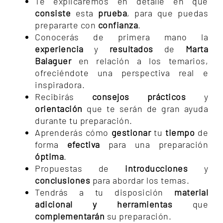
Te explicaremos en detalle en qué
consiste
esta
prueba
, para que puedas
prepararte con
confianza
.
Conocerás de primera mano la
experiencia
y
resultados
de
Marta
Balaguer
en relación a los temarios,
ofreciéndote una perspectiva real e
inspiradora.
Recibirás
consejos prácticos
y
orientación
que te serán de gran ayuda
durante tu preparación.
Aprenderás cómo
gestionar
tu
tiempo
de
forma
efectiva
para una preparación
óptima
.
Propuestas de
introducciones
y
conclusiones
para abordar los temas.
Tendrás a tu disposición
material
adicional y herramientas
que
complementarán
su preparación.