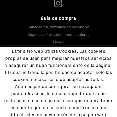
Guía de compra
Cancelación, devolución y reembolso
Seguridad Protección a compradores
Envíos
Este sitio web utiliza Cookies. Las cookies
Contacta con nosotros
propias se usan para mejorar nuestros servicios
y asegurar un buen funcionamiento de la página.
El usuario tiene la posibilidad de aceptar solo las
+34 609 894 293
cookies necesarias o de aceptarlas todas.
devoraopos@gmail.com
Además puede configurar su navegador
pudiendo, si así lo desea, impedir que sean
Programación
Defensa
Suposito práctico
Parte teorica
instaladas en su disco duro, aunque deberá tener
Presencial
Packs y ofertas
Cursos reconocidos
en cuenta que dicha acción podrá ocasionar
Educación y blog
dificultades de navegación de la página web.