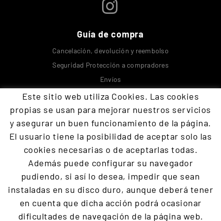
Guía de compra
Cancelación, devolución y reembolso
Seguridad Protección a compradores
Envíos
Este sitio web utiliza Cookies. Las cookies
Contacta con nosotros
propias se usan para mejorar nuestros servicios
y asegurar un buen funcionamiento de la página.
El usuario tiene la posibilidad de aceptar solo las
+34 609 894 293
cookies necesarias o de aceptarlas todas.
devoraopos@gmail.com
Además puede configurar su navegador
pudiendo, si así lo desea, impedir que sean
Programación
Defensa
Suposito práctico
Parte teorica
instaladas en su disco duro, aunque deberá tener
Presencial
Packs y ofertas
Cursos reconocidos
en cuenta que dicha acción podrá ocasionar
Educación y blog
dificultades de navegación de la página web.