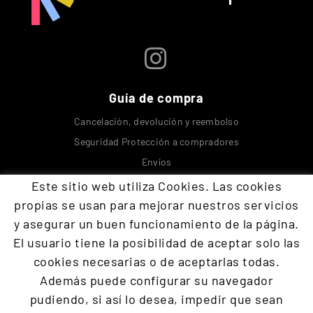
Guía de compra
Cancelación, devolución y reembolso
Seguridad Protección a compradores
Envíos
Este sitio web utiliza Cookies. Las cookies
Contacta con nosotros
propias se usan para mejorar nuestros servicios
y asegurar un buen funcionamiento de la página.
El usuario tiene la posibilidad de aceptar solo las
+34 609 894 293
cookies necesarias o de aceptarlas todas.
devoraopos@gmail.com
Además puede configurar su navegador
pudiendo, si así lo desea, impedir que sean
Programación
Defensa
Suposito práctico
Parte teorica