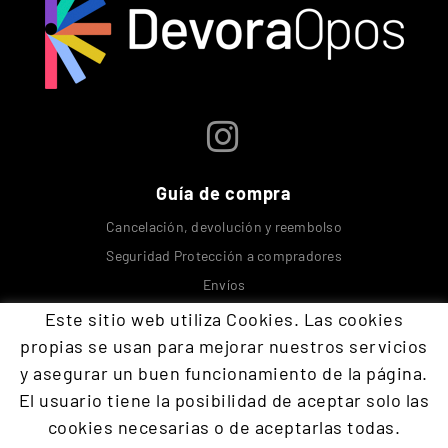
Guía de compra
Cancelación, devolución y reembolso
Seguridad Protección a compradores
Envíos
Este sitio web utiliza Cookies. Las cookies
Contacta con nosotros
propias se usan para mejorar nuestros servicios
y asegurar un buen funcionamiento de la página.
El usuario tiene la posibilidad de aceptar solo las
+34 609 894 293
cookies necesarias o de aceptarlas todas.
devoraopos@gmail.com