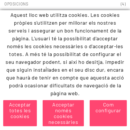
OPOSICIONS
(4)
Aquest lloc web utilitza cookies. Les cookies
OPOSICIONS 2025
(3)
pròpies s'utilitzen per millorar els nostres
OPOSICIONS 2026
(27)
serveis i assegurar un bon funcionament de la
pàgina. L'usuari té la possibilitat d'acceptar
OPOSICIONS 2027
(4)
només les cookies necessàries o d'acceptar-les
OPOSICIONS COMUNITAT VALENCIANA
(1)
totes. A més té la possibilitat de configurar el
seu navegador podent, si així ho desitja, impedir
OPOSICIONS INFANTIL
(1)
que siguin instal·lades en el seu disc dur, encara
que haurà de tenir en compte que aquesta acció
OPOSICIONS PRIMÀRIA
(1)
podrà ocasionar dificultats de navegació de la
ORIENTACIÓ EDUCATIVA
(1)
pàgina web.
Acceptar
Acceptar
Com
totes les
només
configurar
cookies
cookies
necessàries