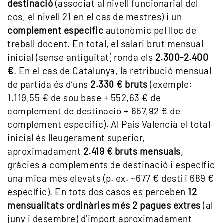
destinació
(associat al nivell funcionarial del
cos, el nivell 21 en el cas de mestres) i un
complement específic
autonòmic pel lloc de
treball docent. En total, el salari brut mensual
inicial (sense antiguitat) ronda els
2.300-2.400
€
. En el cas de Catalunya, la retribució mensual
de partida és d’uns
2.330 € bruts
(exemple:
1.119,55 € de sou base + 552,63 € de
complement de destinació + 657,92 € de
complement específic). Al País Valencià el total
inicial és lleugerament superior,
aproximadament
2.419 € bruts mensuals
,
gràcies a complements de destinació i específic
una mica més elevats (p. ex. ~677 € destí i 689 €
específic). En tots dos casos es perceben
12
mensualitats ordinàries més 2 pagues extres
(al
juny i desembre) d’import aproximadament