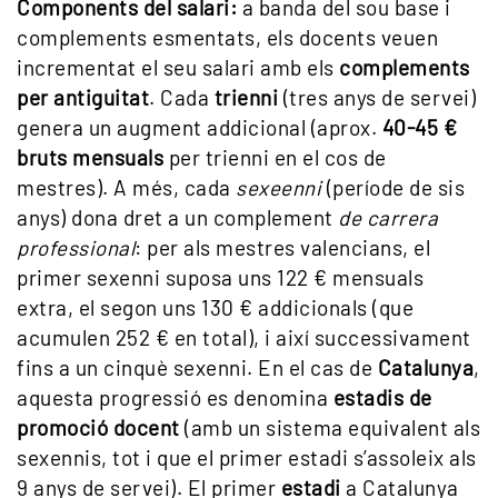
Components del salari:
a banda del sou base i
complements esmentats, els docents veuen
incrementat el seu salari amb els
complements
per antiguitat
. Cada
trienni
(tres anys de servei)
genera un augment addicional (aprox.
40-45 €
bruts mensuals
per trienni en el cos de
mestres). A més, cada
sexeenni
(període de sis
anys) dona dret a un complement
de carrera
professional
: per als mestres valencians, el
primer sexenni suposa uns 122 € mensuals
extra, el segon uns 130 € addicionals (que
acumulen 252 € en total), i així successivament
fins a un cinquè sexenni. En el cas de
Catalunya
,
aquesta progressió es denomina
estadis de
promoció docent
(amb un sistema equivalent als
sexennis, tot i que el primer estadi s’assoleix als
9 anys de servei). El primer
estadi
a Catalunya