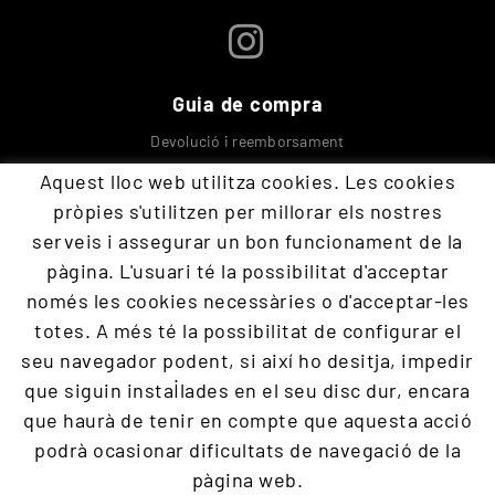
Guia de compra
Devolució i reemborsament
Seguretat Protecció a compradors
Aquest lloc web utilitza cookies. Les cookies
Enviaments
pròpies s'utilitzen per millorar els nostres
serveis i assegurar un bon funcionament de la
Contacta amb nosaltres
pàgina. L'usuari té la possibilitat d'acceptar
només les cookies necessàries o d'acceptar-les
totes. A més té la possibilitat de configurar el
+34 609 894 293
seu navegador podent, si així ho desitja, impedir
devoraopos@gmail.com
que siguin instal·lades en el seu disc dur, encara
que haurà de tenir en compte que aquesta acció
Programació
Defensa
Supòsit pràctic
Part teòrica
podrà ocasionar dificultats de navegació de la
Presencial
Packs i ofertes
Cursos reconeguts
Educació i blog
pàgina web.