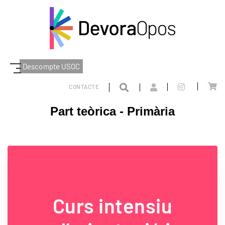
Descompte USOC
DEVORAOPOS
PART TEÒRICA
CATALUNYA
PRIMÀRIA
CONTACTE
Part teòrica - Primària
Curs intensiu