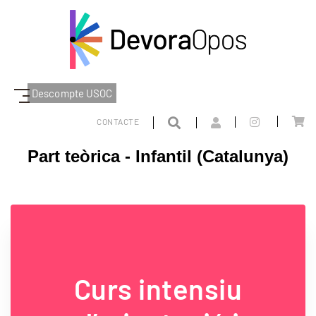
Descompte USOC
DEVORAOPOS
PART TEÒRICA
CATALUNYA
INFANTIL
CONTACTE
Part teòrica - Infantil (Catalunya)
Curs intensiu