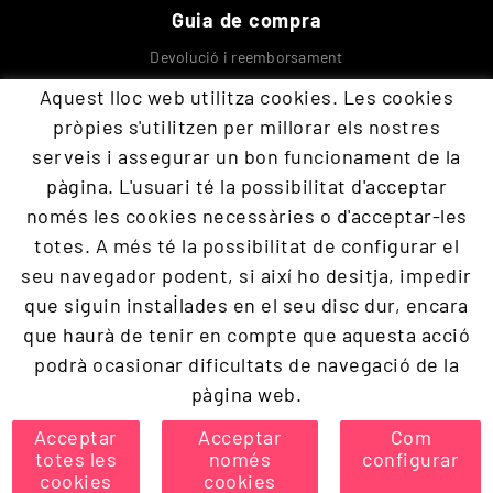
Guia de compra
Devolució i reemborsament
Seguretat Protecció a compradors
Aquest lloc web utilitza cookies. Les cookies
Enviaments
pròpies s'utilitzen per millorar els nostres
serveis i assegurar un bon funcionament de la
Contacta amb nosaltres
pàgina. L'usuari té la possibilitat d'acceptar
només les cookies necessàries o d'acceptar-les
totes. A més té la possibilitat de configurar el
+34 609 894 293
seu navegador podent, si així ho desitja, impedir
devoraopos@gmail.com
que siguin instal·lades en el seu disc dur, encara
que haurà de tenir en compte que aquesta acció
Programació
Defensa
Supòsit pràctic
Part teòrica
podrà ocasionar dificultats de navegació de la
Presencial
Packs i ofertes
Cursos reconeguts
Educació i blog
pàgina web.
Acceptar
Acceptar
Com
totes les
POLÍTICA DE COOKIES
només
AVÍS LEGAL
CONDICIONS
configurar
cookies
cookies