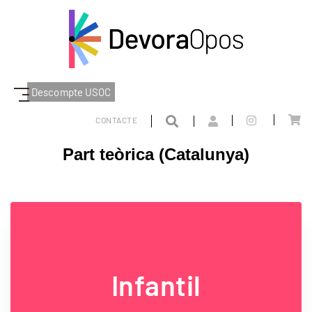
Descompte USOC
DEVORAOPOS
PART TEÒRICA
CATALUNYA
CONTACTE
Part teòrica (Catalunya)
Infantil