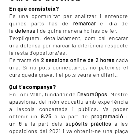
En què consisteix?
És una oportunitat per analitzar i entendre
quines parts has de
remarcar
el dia de
la
defensa
i de quina manera ho has de fer.
T’expliquem, detalladament, com cal encarar
una defensa per marcar la diferència respecte
la resta d’opositors/es.
Es tracta de
2 sessions online de 2 hores
cada
una. Si no pots connectar-te, no pateixis; el
curs queda gravat i el pots veure en diferit.
Qui t’acompanya?
En Toni Valle, fundador de
DevoraOpos
. Mestre
apassionat del món educatiu amb experiència
a l'escola concertada i pública. Va poder
obtenir un
9,25
a la part de
programació
i
un
9
a la part dels
supòsits pràctics
a les
oposicions del 2021 i va obtenir-ne una plaça