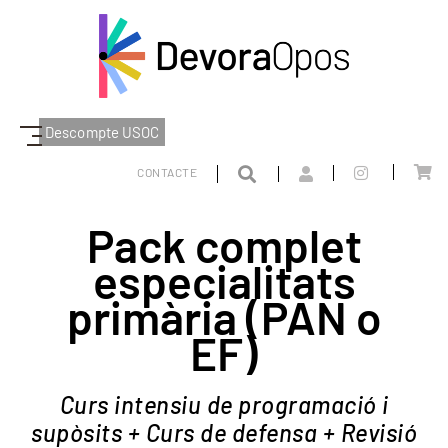
Descompte USOC
DEVORAOPOS
PACKS I OFERTES
CATALUNYA
CONTACTE
PACK COMPLET PAN O EF
Pack complet
especialitats
primària (PAN o
EF)
Curs intensiu de programació i
supòsits + Curs de defensa + Revisió