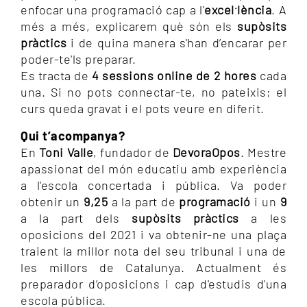
.
enfocar una programació cap a l'
excel
lència
. A
més a més, explicarem què són els
supòsits
pràctics
i de quina manera s'han d’encarar per
poder-te'ls preparar.
Es tracta de
4 sessions online de 2 hores
cada
una. Si no pots connectar-te, no pateixis; el
curs queda gravat i el pots veure en diferit.
Qui t’acompanya?
En
Toni Valle
, fundador de
DevoraOpos
. Mestre
apassionat del món educatiu amb experiència
a l'escola concertada i pública. Va poder
obtenir un
9,25
a la part de
programació
i un
9
a la part dels
supòsits pràctics
a les
oposicions del 2021 i va obtenir-ne una plaça
traient la millor nota del seu tribunal i una de
les millors de Catalunya. Actualment és
preparador d’oposicions i cap d'estudis d'una
escola pública.