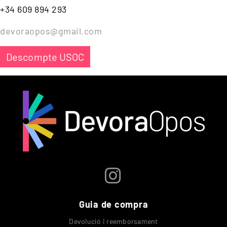
+34 609 894 293
devoraopos@gmail.com
Descompte USOC
Guia de compra
Devolució i reemborsament