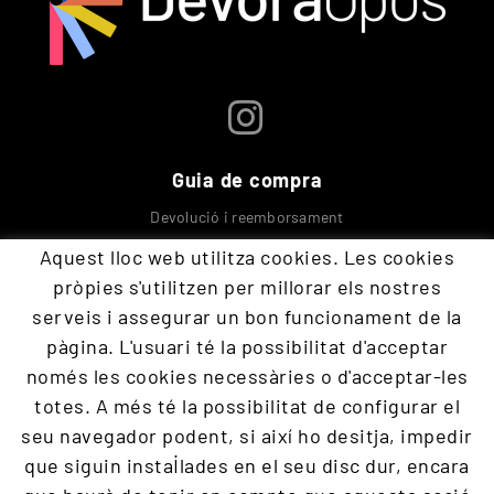
Guia de compra
Devolució i reemborsament
Seguretat Protecció a compradors
Aquest lloc web utilitza cookies. Les cookies
Enviaments
pròpies s'utilitzen per millorar els nostres
serveis i assegurar un bon funcionament de la
Contacta amb nosaltres
pàgina. L'usuari té la possibilitat d'acceptar
només les cookies necessàries o d'acceptar-les
totes. A més té la possibilitat de configurar el
+34 609 894 293
seu navegador podent, si així ho desitja, impedir
devoraopos@gmail.com
que siguin instal·lades en el seu disc dur, encara